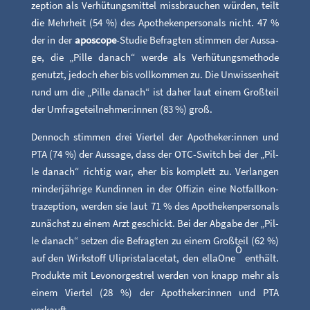
zep­ti­on als Ver­hü­tungs­mit­tel miss­brau­chen wür­den, teilt
die Mehr­heit (54 %) des Apo­the­ken­per­so­nals nicht. 47 %
der in der
apo­scope
-Stu­die Befrag­ten stim­men der Aus­sa­
ge, die „Pil­le danach“ wer­de als Ver­hü­tungs­me­tho­de
genutzt, jedoch eher bis voll­kom­men zu. Die Unwis­sen­heit
rund um die „Pil­le danach“ ist daher laut einem Groß­teil
der Umfrageteilnehmer:innen (83 %) groß.
Den­noch stim­men drei Vier­tel der Apotheker:innen und
PTA (74 %) der Aus­sa­ge, dass der OTC-Switch bei der „Pil­
le danach“ rich­tig war, eher bis kom­plett zu. Ver­lan­gen
min­der­jäh­ri­ge Kun­din­nen in der Offi­zin eine Not­fall­kon­
tra­zep­ti­on, wer­den sie laut 71 % des Apo­the­ken­per­so­nals
zunächst zu einem Arzt geschickt. Bei der Abga­be der „Pil­
le danach“ set­zen die Befrag­ten zu einem Groß­teil (62 %)
Ò
auf den Wirk­stoff Uli­pris­tal­ace­tat, den ellaO­ne
ent­hält.
Pro­duk­te mit Levon­or­ge­st­rel wer­den von knapp mehr als
einem Vier­tel (28 %) der Apotheker:innen und PTA
verkauft.