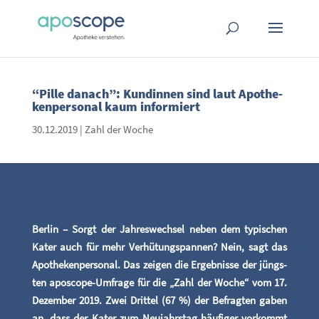
“Pil­le danach”: Kun­din­nen sind laut Apo­the­
ken­per­so­nal kaum informiert
30.12.2019
|
Zahl der Woche
Ber­lin – Sorgt der Jah­res­wech­sel neben dem typi­schen
Kater auch für mehr Ver­hü­tungs­pan­nen? Nein, sagt das
Apo­the­ken­per­so­nal. Das zei­gen die Ergeb­nis­se der jüngs­
ten apo­scope-Umfra­ge für die „Zahl der Woche“ vom 17.
Dezem­ber 2019. Zwei Drit­tel (67 %) der Befrag­ten gaben
an, dass der Kater zum Neu­jahrs­tag häu­fi­ger vor­kommt