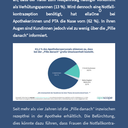
als Ver­hü­tungs­pan­nen (13 %). Wird den­noch eine Not­fall­
Ò
kon­tra­zep­ti­on benö­tigt, hat ellaO­ne
bei
Apotheker:innen und PTA die Nase vorn (62 %). In ihren
Augen sind Kun­din­nen jedoch viel zu wenig über die „Pil­le
danach“ informiert.
Seit mehr als vier Jah­ren ist die „Pil­le danach“ inzwi­schen
rezept­frei in der Apo­the­ke erhält­lich. Die Befürch­tung,
dies könn­te dazu füh­ren, dass Frau­en die Not­fall­kon­tra­