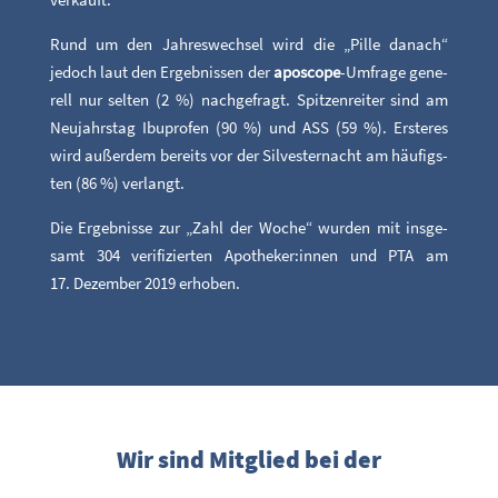
Rund um den Jah­res­wech­sel wird die „Pil­le danach“
jedoch laut den Ergeb­nis­sen der
apo­scope
-Umfra­ge gene­
rell nur sel­ten (2 %) nach­ge­fragt. Spit­zen­rei­ter sind am
Neu­jahrs­tag Ibu­profen (90 %) und ASS (59 %). Ers­te­res
wird außer­dem bereits vor der Sil­ves­ter­nacht am häu­figs­
ten (86 %) verlangt.
Die Ergeb­nis­se zur „Zahl der Woche“ wur­den mit ins­ge­
samt 304 veri­fi­zier­ten Apotheker:innen und PTA am
17. Dezem­ber 2019 erhoben.
Wir sind Mitglied bei der