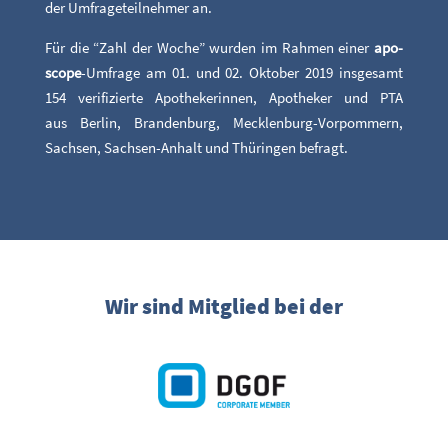
der Umfra­ge­teil­neh­mer an.
Für die “Zahl der Woche” wur­den im Rah­men einer
apo­
scope
-Umfra­ge am 01. und 02. Okto­ber 2019 ins­ge­samt
154 veri­fi­zier­te Apo­the­ke­rin­nen, Apo­the­ker und PTA
aus Ber­lin, Bran­den­burg, Meck­len­burg-Vor­pom­mern,
Sach­sen, Sach­sen-Anhalt und Thü­rin­gen befragt.
Wir sind Mitglied bei der