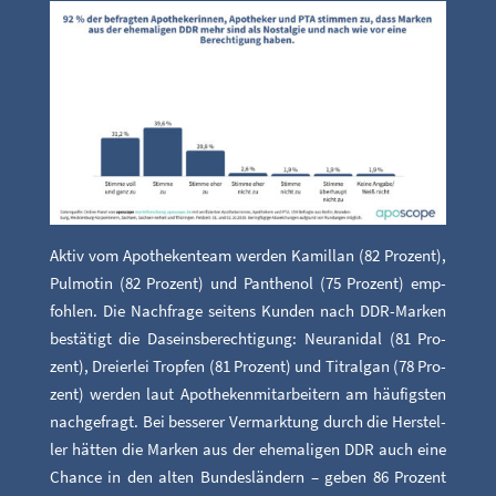
Aktiv vom Apo­the­ken­team wer­den Kamil­lan (82 Pro­zent),
Pul­mo­tin (82 Pro­zent) und Pan­the­nol (75 Pro­zent) emp­
foh­len. Die Nach­fra­ge sei­tens Kun­den nach DDR-Mar­ken
bestä­tigt die Daseins­be­rech­ti­gung: Neur­a­ni­dal (81 Pro­
zent), Drei­er­lei Trop­fen (81 Pro­zent) und Titral­gan (78 Pro­
zent) wer­den laut Apo­the­ken­mit­ar­bei­tern am häu­figs­ten
nach­ge­fragt. Bei bes­se­rer Ver­mark­tung durch die Her­stel­
ler hät­ten die Mar­ken aus der ehe­ma­li­gen DDR auch eine
Chan­ce in den alten Bun­des­län­dern – geben 86 Pro­zent