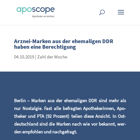
Arz­nei-Mar­ken aus der ehe­ma­li­gen DDR
haben eine Berechtigung
04.10.2019
|
Zahl der Woche
Ber­lin – Mar­ken aus der ehe­ma­li­gen DDR sind mehr als
nur Nost­al­gie. Fast alle befrag­ten Apo­the­ke­rin­nen, Apo­
the­ker und PTA (92 Pro­zent) tei­len die­se Ansicht. In Ost­
deutsch­land sind die Mar­ken nach wie vor bekannt, wer­
den emp­foh­len und nachgefragt.