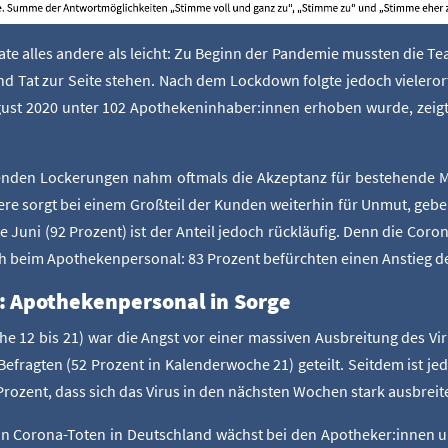
na­te alles ande­re als leicht: Zu Beginn der Pan­de­mie muss­ten die 
Tat zur Sei­te ste­hen. Nach dem Lock­down folg­te jedoch vie­ler­orts
gust 2020 unter 102 Apothekeninhaber:innen erho­ben wur­de, zeigt, da
den Locke­run­gen nahm oft­mals die Akzep­tanz für bestehen­de Ma
e­re sorgt bei einem Groß­teil der Kun­den wei­ter­hin für Unmut, geben
te Juni (92 Pro­zent) ist der Anteil jedoch rück­läu­fig. Denn die Coro­
 beim Apo­the­ken­per­so­nal: 83 Pro­zent befürch­ten einen Anstieg d
: Apo­the­ken­per­so­nal in Sorge
che 12 bis 21) war die Angst vor einer mas­si­ven Aus­brei­tung des Vir
efrag­ten (52 Pro­zent in Kalen­der­wo­che 21) geteilt. Seit­dem ist jedo
Pro­zent, dass sich das Virus in den nächs­ten Wochen stark aus­brei­t
 an Coro­na-Toten in Deutsch­land wächst bei den Apotheker:innen u