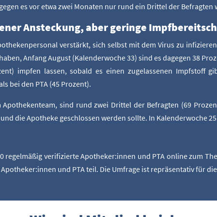
­ge­gen es vor etwa zwei Mona­ten nur rund ein Drit­tel der Befrag­ten 
ge­ner Anste­ckung, aber gerin­ge Impfbereitsch
­the­ken­per­so­nal ver­stärkt, sich selbst mit dem Virus zu infi­zie­
 haben, Anfang August (Kalen­der­wo­che 33) sind es dage­gen 38 Pro­z
t) imp­fen las­sen, sobald es einen zuge­las­se­nen Impf­stoff gibt
als bei den PTA (45 Prozent).
o­the­ken­team, sind rund zwei Drit­tel der Befrag­ten (69 Pro­zen
t und die Apo­the­ke geschlos­sen wer­den soll­te. In Kalen­der­wo­che 2
 regel­mä­ßig veri­fi­zier­te Apotheker:innen und PTA online zum The­m
Apotheker:innen und PTA teil. Die Umfra­ge ist reprä­sen­ta­tiv für 