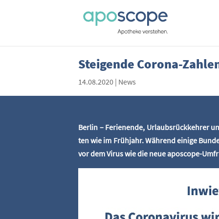
Stei­gen­de Coro­na-Zah­le
14.08.2020
|
News
Ber­lin – Feri­en­en­de, Urlaubs­rück­keh­rer
ten wie im Früh­jahr. Wäh­rend eini­ge Bun­d
vor dem Virus wie die neue apo­scope-Umfra