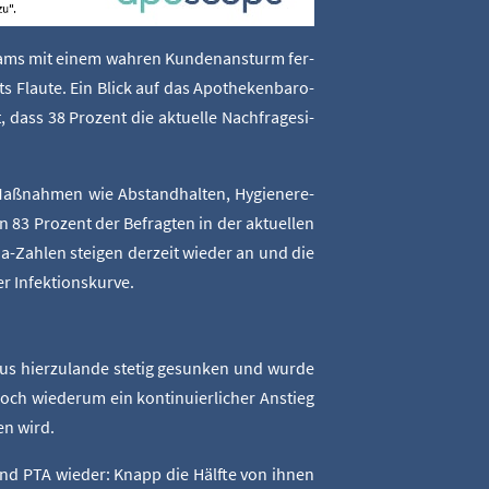
Teams mit einem wah­ren Kun­den­an­sturm fer­
 Flau­te. Ein Blick auf das Apo­the­ken­ba­ro­
ss 38 Pro­zent die aktu­el­le Nach­fra­ge­si­
ß­nah­men wie Abstand­hal­ten, Hygie­ne­re­
 83 Pro­zent der Befrag­ten in der aktu­el­len
na-Zah­len stei­gen der­zeit wie­der an und die
er Infektionskurve.
us hier­zu­lan­de ste­tig gesun­ken und wur­de
ch wie­der­um ein kon­ti­nu­ier­li­cher Anstieg
en wird.
nd PTA wie­der: Knapp die Hälf­te von ihnen