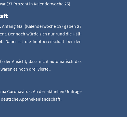
war (37 Pro­zent in Kalen­der­wo­che 25).
aft
ren. Anfang Mai (Kalen­der­wo­che 19) gaben 28
ent. Den­noch wür­de sich nur rund die Hälf­
. Dabei ist die Impf­be­reit­schaft bei den
t) der Ansicht, dass nicht auto­ma­tisch das
5 waren es noch drei Viertel.
a Coro­na­vi­rus. An der aktu­el­len Umfra­ge
die deut­sche Apothekenlandschaft.