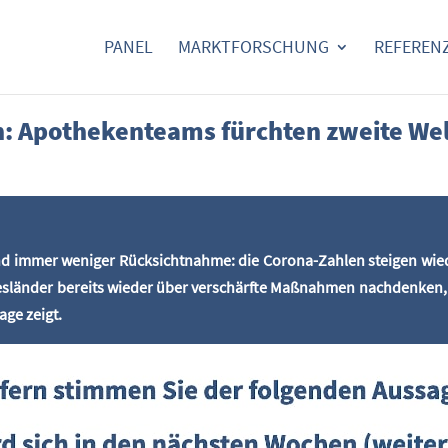
PANEL
MARKT­FOR­SCHUNG
REFE­REN
n: Apo­the­ken­teams fürch­ten zwei­te Wel
 und immer weni­ger Rück­sicht­nah­me: die Coro­na-Zah­len stei­gen wi
es­län­der bereits wie­der über ver­schärf­te Maß­nah­men nach­den­ken
­ge zeigt.