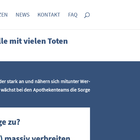
­ZEN
NEWS
KON­TAKT
FAQ
­le mit vie­len Toten
e­der stark an und nähern sich mit­un­ter Wer­
, wächst bei den Apo­the­ken­teams die Sor­ge