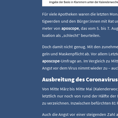
Für vie­le Apo­the­ken waren die letz­ten Mo
tig­wer­den und den Bürger:innen mit Rat und 
me­ter von
apo­scope
, das vom 5. bis 7. Au
tua­ti­on als „schlecht“ beurteilen.
Doch damit nicht genug. Mit den zuneh­men­
geln und Mas­ken­pflicht ab. Vor allem Letz­t
apo­scope
-Umfra­ge an. Im Ver­gleich zu Mit­
Angst vor dem Virus nimmt wie­der zu – auch
Aus­brei­tung des Coro­na­vi­rus
Von Mit­te März bis Mit­te Mai (Kalen­der­wo­
letzt­lich nur noch von rund der Hälf­te der B
zu ver­zeich­nen. Inzwi­schen befürch­ten 81 
Auch die Angst vor einer stei­gen­den Zahl