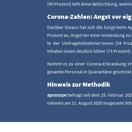
(49 Pro­zent) teilt die­se Befürch­tung, wohin
Coro­na-Zah­len: Angst vor ei
Dar­über hin­aus hat sich die Sor­ge beim Apo
Pro­zent an, Angst vor einer Anste­ckung zu
te der Umfrageteilnehmer:innen (54 Pro­zen
Inhaber:innen deut­lich höher (73 Pro­zent) 
Kommt es zu einer Coro­na-Erkran­kung im Ap
gesam­te Per­so­nal in Qua­ran­tä­ne geschick
Hin­weis zur Methodik
apo­scope
befragt seit dem 25. Febru­ar 2020
nah­men am 11. August 2020 ins­ge­samt 305 