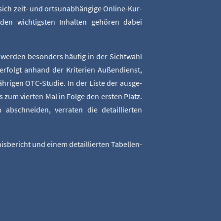
ich zeit- und orts­un­ab­hän­gi­ge Online-Kur­
den wich­tigs­ten Inhal­ten gehö­ren dabei
n wer­den beson­ders häu­fig in der Sicht­wahl
rfolgt anhand der Kri­te­ri­en Außen­dienst,
jäh­ri­gen OTC-Stu­die. In der Lis­te der aus­ge­
s zum vier­ten Mal in Fol­ge den ers­ten Platz.
abschnei­den, ver­ra­ten die detail­lier­ten
s­be­richt und einem detail­lier­ten Tabel­len­