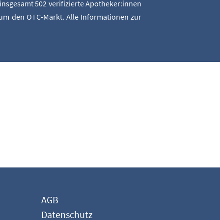
ns­ge­samt 502 veri­fi­zier­te Apotheker:innen
um den OTC-Markt. Alle Infor­ma­tio­nen zur
AGB
Daten­schutz