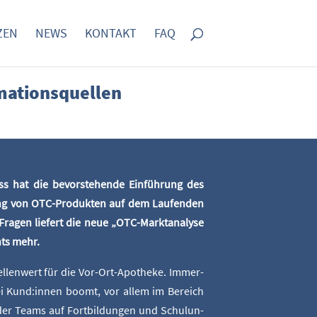
­ZEN
NEWS
KON­TAKT
FAQ
rmationsquellen
s hat die bevor­ste­hen­de Ein­füh­rung des
dung von OTC-Pro­duk­ten auf dem Lau­fen­den
Fra­gen lie­fert die neue „OTC-Markt­ana­ly­se
hts mehr.
len­wert für die Vor-Ort-Apo­the­ke. Immer­
 bei Kund:innen boomt, vor allem im Bereich
der Teams auf Fort­bil­dun­gen und Schu­lun­