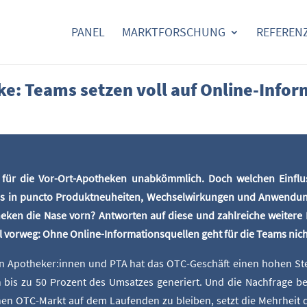
PANEL
MARKT­FOR­SCHUNG
REFE­REN
­ke: Teams set­zen voll auf Online-Info
für die Vor-Ort-Apo­the­ken unab­kömm­lich. Doch wel­chen Ein­flus
ms in punc­to Pro­dukt­neu­hei­ten, Wech­sel­wir­kun­gen und Anwen­
­ken die Nase vorn? Ant­wor­ten auf die­se und zahl­rei­che wei­te­re 
l vor­weg: Ohne Online-Infor­ma­ti­ons­quel­len geht für die Teams nic
en Apotheker:innen und PTA hat das OTC-Geschäft einen hohen Stel­
n bis zu 50 Pro­zent des Umsat­zes gene­riert. Und die Nach­fra­ge
en OTC-Markt auf dem Lau­fen­den zu blei­ben, setzt die Mehr­heit 