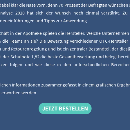
 dabei klar die Nase vorn, denn 70 Pro­zent der Befrag­ten wün­schen s
ana­ly­se 2020 hat sich der Wunsch noch ein­mal ver­stärkt. Zu 
neu­ein­füh­run­gen und Tipps zur Anwendung.
häft in der Apo­the­ke spie­len die Her­stel­ler. Wel­che Unter­neh­me
die Teams an sie? Die Bewer­tung ver­schie­de­ner OTC-Her­stel­ler e
en und Retou­ren­re­ge­lung und ist ein zen­tra­ler Bestand­teil der dies­
it der Schul­no­te 1,82 die bes­te Gesamt­be­wer­tung und belegt bereit
t­zen fol­gen und wie die­se in den unter­schied­li­chen Berei­chen 
ei­chen Infor­ma­tio­nen zusam­men­ge­fasst in einem gra­fi­schen Ergeb­ni
o erwor­ben werden.