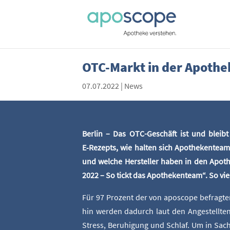
OTC-Markt in der Apo­the
07.07.2022
|
News
Ber­lin – Das OTC-Geschäft ist und bleibt 
E‑Rezepts, wie hal­ten sich Apo­the­ken­tea
und wel­che Her­stel­ler haben in den Apo­the
2022 – So tickt das Apo­the­ken­team“. So vie
Für 97 Pro­zent der von apo­scope befrag­t
hin wer­den dadurch laut den Ange­stell­te
Stress, Beru­hi­gung und Schlaf. Um in Sach