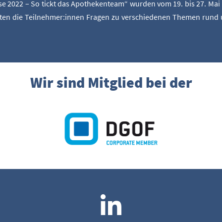
se 2022 – So tickt das Apo­the­ken­team“ wur­den vom 19. bis 27. Mai i
­ten die Teilnehmer:innen Fra­gen zu ver­schie­de­nen The­men rund 
Wir sind Mitglied bei der