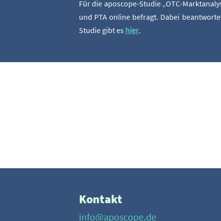
Für die apo­scope-Stu­die „OTC-Markt­ana­ly­
und PTA online befragt. Dabei beant­wor­te
Stu­die gibt es
hier
.
Kontakt
info@aposcope.de