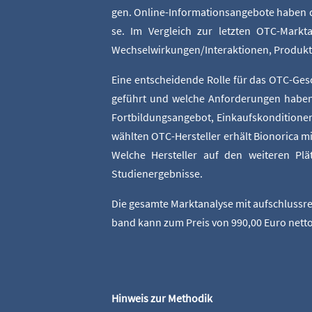
gen. Online-Infor­ma­ti­ons­an­ge­bo­te haben
se. Im Ver­gleich zur letz­ten OTC-Markt­
Wechselwirkungen/Interaktionen, Pro­dukt­
Eine ent­schei­den­de Rol­le für das OTC-Gesc
geführt und wel­che Anfor­de­run­gen haben 
Fort­bil­dungs­an­ge­bot, Ein­kaufs­kon­di­tio­n
wähl­ten OTC-Her­stel­ler erhält Biono­ri­ca m
Wel­che Her­stel­ler auf den wei­te­ren Plä
Studienergebnisse.
Die gesam­te Markt­ana­ly­se mit auf­schluss­r
band kann zum Preis von 990,00 Euro net­t
Hin­weis zur Methodik