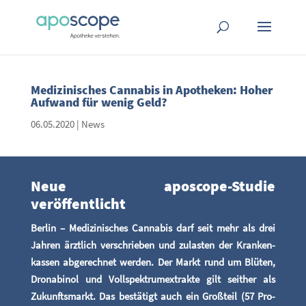
Medi­zi­ni­sches Can­na­bis in Apo­the­ken: Hoher
Auf­wand für wenig Geld?
06.05.2020
|
News
Neue apo­scope-Stu­die
veröffentlicht
Ber­lin – Medi­zi­ni­sches Can­na­bis darf seit mehr als drei
Jah­ren ärzt­lich ver­schrie­ben und zulas­ten der Kran­ken­
kas­sen abge­rech­net wer­den. Der Markt rund um Blü­ten,
Drona­bi­nol und Voll­spek­tru­mex­trak­te gilt seit­her als
Zukunfts­markt. Das bestä­tigt auch ein Groß­teil (57 Pro­