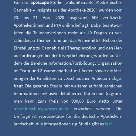
Für die
apo­scope
-Stu­die „Zukunfts­markt Medi­zi­ni­sches
Can­na­bis – Insights aus der Apo­the­ke 2020“ wur­den vom
20. bis 21. April 2020 ins­ge­samt 505 veri­fi­zier­te
Apotheker:innen und PTA online befragt. Dabei beant­wor­
te­ten die Teilnehmer:innen mehr als 40 Fra­gen zu ver­
schie­de­nen The­men rund um das Arz­nei­mit­tel. Neben der
Ein­stel­lung zu Can­na­bis als The­ra­pie­op­ti­on und den Her­
aus­for­de­run­gen bei der Rezept­be­lie­fe­rung wur­den außer­
dem die Berei­che Information/Fortbildung, Orga­ni­sa­ti­on
im Team und Zusam­men­ar­beit mit Ärz­ten sowie die Mei­
nun­gen der Panelis­ten zu ver­schie­de­nen Anbie­tern abge­
fragt. Die gesam­te Stu­die mit wei­te­ren auf­schluss­rei­chen
Infor­ma­tio­nen inklu­si­ve detail­lier­ten Daten und Dia­gram­
men kann zum Preis von 990,00 Euro net­to unter
marktforschung.aposcope.de
erwor­ben wer­den. Die
Umfra­ge ist reprä­sen­ta­tiv für die deut­sche Apo­the­ken­
land­schaft. Alle Infor­ma­tio­nen zur Stu­die gibt es
hier
.