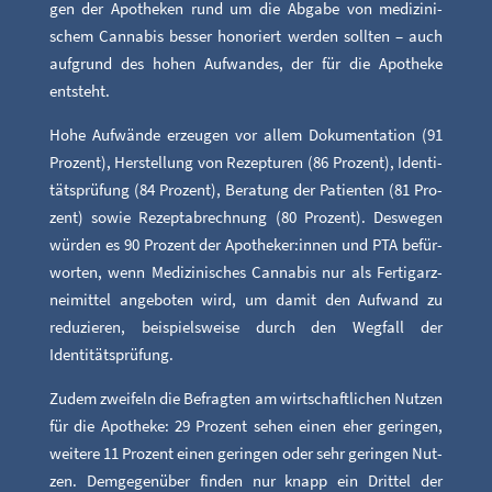
gen der Apo­the­ken rund um die Abga­be von medi­zi­ni­
schem Can­na­bis bes­ser hono­riert wer­den soll­ten – auch
auf­grund des hohen Auf­wan­des, der für die Apo­the­ke
entsteht.
Hohe Auf­wän­de erzeu­gen vor allem Doku­men­ta­ti­on (91
Pro­zent), Her­stel­lung von Rezep­tu­ren (86 Pro­zent), Iden­ti­
täts­prü­fung (84 Pro­zent), Bera­tung der Pati­en­ten (81 Pro­
zent) sowie Rezeptab­rech­nung (80 Pro­zent). Des­we­gen
wür­den es 90 Pro­zent der Apotheker:innen und PTA befür­
wor­ten, wenn Medi­zi­ni­sches Can­na­bis nur als Fer­tig­arz­
nei­mit­tel ange­bo­ten wird, um damit den Auf­wand zu
redu­zie­ren, bei­spiels­wei­se durch den Weg­fall der
Identitätsprüfung.
Zudem zwei­feln die Befrag­ten am wirt­schaft­li­chen Nut­zen
für die Apo­the­ke: 29 Pro­zent sehen einen eher gerin­gen,
wei­te­re 11 Pro­zent einen gerin­gen oder sehr gerin­gen Nut­
zen. Dem­ge­gen­über fin­den nur knapp ein Drit­tel der