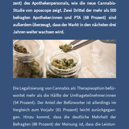
zent) des Apo­the­ken­per­so­nals, wie die neue Can­na­bis-
Stu­die von apo­scope zeigt. Zwei Drit­tel der mehr als 500
befrag­ten Apotheker:innen und PTA (68 Pro­zent) sind
außer­dem über­zeugt, dass der Markt in den nächs­ten drei
Jah­ren wei­ter wach­sen wird.
Die Lega­li­sie­rung von Can­na­bis als The­ra­pie­op­ti­on befür­
wor­tet mehr als die Hälf­te der Umfrageteilnehmer:innen
(54 Pro­zent). Der Anteil der Befür­wor­ter ist aller­dings im
Ver­gleich zum Vor­jahr (61 Pro­zent) leicht zurück­ge­gan­
gen. Hin­zu kommt, dass die deut­li­che Mehr­heit der
Befrag­ten (88 Pro­zent) der Mei­nung ist, dass die Leis­tun­